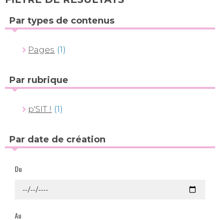
Par types de contenus
Pages
(1)
Par rubrique
p'SIT !
(1)
Par date de création
Du
Au