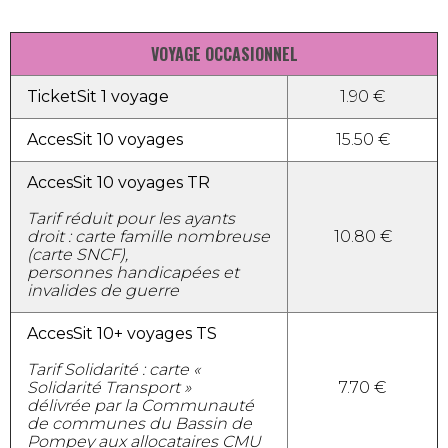
VOYAGE OCCASIONNEL
TicketSit 1 voyage
1.90 €
AccesSit 10 voyages
15.50 €
AccesSit 10 voyages TR
Tarif réduit pour les ayants
droit : carte famille nombreuse
10.80 €
(carte SNCF),
personnes handicapées et
invalides de guerre
AccesSit 10+ voyages TS
Tarif Solidarité : carte «
Solidarité Transport »
7.70 €
délivrée par la Communauté
de communes du Bassin de
Pompey aux allocataires CMU